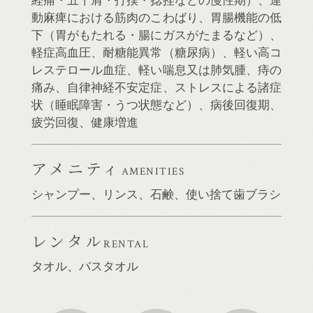
動麻痺における筋肉のこわばり、胃腸機能の低
下（胃がもたれる・腸にガスがたまるなど）、
軽症高血圧、耐糖能異常（糖尿病）、軽い高コ
レステロール血症、軽い喘息又は肺気腫、痔の
痛み、自律神経不安定症、ストレスによる諸症
状（睡眠障害・うつ状態など）、病後回復期、
疲労回復、健康増進
アメニティ
AMENITIES
シャンプー、リンス、石鹸、使い捨て歯ブラシ
レンタル
RENTAL
タオル、バスタオル