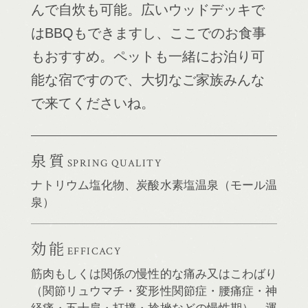
んで自炊も可能。広いウッドデッキで
はBBQもできますし、ここでのお食事
もおすすめ。ペットも一緒にお泊り可
能な宿ですので、大切なご家族みんな
で来てくださいね。
泉質
SPRING QUALITY
ナトリウム塩化物、炭酸水素塩温泉（モール温
泉）
効能
EFFICACY
筋肉もしくは関係の慢性的な痛み又はこわばり
（関節リュウマチ・変形性関節症・腰痛症・神
経痛・五十肩・打撲・捻挫などの慢性期）、運