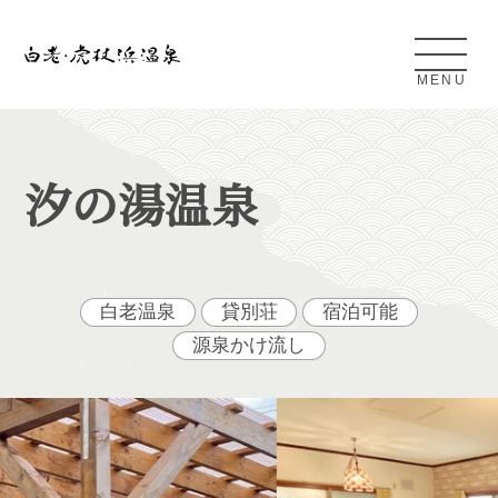
MENU
Shiraoi Kojohama Onsen
汐の湯温泉
白老・虎杖浜温泉とは
アクセス
白老温泉
貸別荘
宿泊可能
源泉かけ流し
条件検索
日帰り温泉