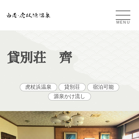
MENU
Shiraoi Kojohama Onsen
貸別荘 齊
白老・虎杖浜温泉とは
アクセス
虎杖浜温泉
貸別荘
宿泊可能
源泉かけ流し
条件検索
日帰り温泉