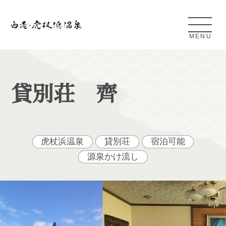
MENU
Shiraoi Kojohama Onsen
貸別荘 齊
白老・虎杖浜温泉とは
アクセス
虎杖浜温泉
貸別荘
宿泊可能
源泉かけ流し
条件検索
日帰り温泉