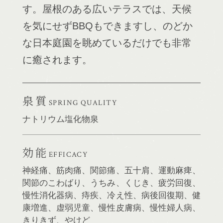
す。屋根のある広いテラスでは、天候
を気にせずBBQもできますし、のどか
な日本庭園を眺めているだけでも非常
に癒されます。
泉質
SPRING QUALITY
ナトリウム塩化物泉
効能
EFFICACY
神経痛、筋肉痛、関節痛、五十肩、運動麻痺、
関節のこわばり、うちみ、くじき、疲労回復、
慢性消化器病、痔疾、冷え性、病後回復期、健
康増進、虚弱児童、慢性皮膚病、慢性婦人病、
きりきず、やけど