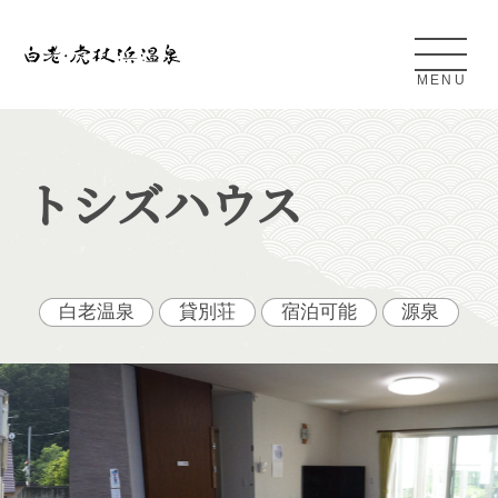
MENU
Shiraoi Kojohama Onsen
トシズハウス
白老・虎杖浜温泉とは
アクセス
白老温泉
貸別荘
宿泊可能
源泉
条件検索
日帰り温泉