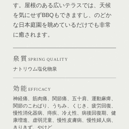
す。屋根のある広いテラスでは、天候
を気にせずBBQもできますし、のどか
な日本庭園を眺めているだけでも非常
に癒されます。
泉質
SPRING QUALITY
ナトリウム塩化物泉
効能
EFFICACY
神経痛、筋肉痛、関節痛、五十肩、運動麻痺、
関節のこわばり、うちみ、くじき、疲労回復、
慢性消化器病、痔疾、冷え性、病後回復期、健
康増進、虚弱児童、慢性皮膚病、慢性婦人病、
きりきず、やけど