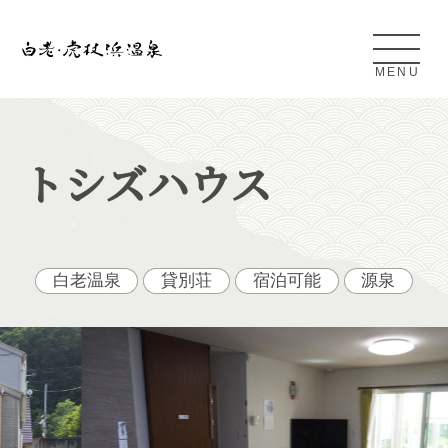
MENU
Shiraoi Kojohama Onsen
トシズハウス
白老・虎杖浜温泉とは
アクセス
白老温泉
貸別荘
宿泊可能
源泉
条件検索
日帰り温泉