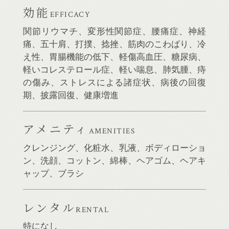
効能
EFFICACY
関節リウマチ、変形性関節症、腰痛症、神経
痛、五十肩、打撲、捻挫、筋肉のこわばり、冷
え性、胃腸機能の低下、軽傷高血圧、糖尿病、
軽いコレステロール症、軽い喘息、肺気腫、痔
の傷み、ストレスによる諸症状、病後の回復
期、披露回復、健康増進
アメニティ
AMENITIES
クレンジング、化粧水、乳液、ボディローショ
ン、洗顔、コットン、綿棒、ヘアゴム、ヘアキ
ャップ、ブラシ
レンタル
RENTAL
特になし