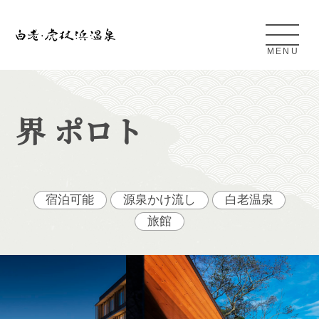
MENU
Shiraoi Kojohama Onsen
界 ポロト
白老・虎杖浜温泉とは
アクセス
宿泊可能
源泉かけ流し
白老温泉
旅館
条件検索
日帰り温泉