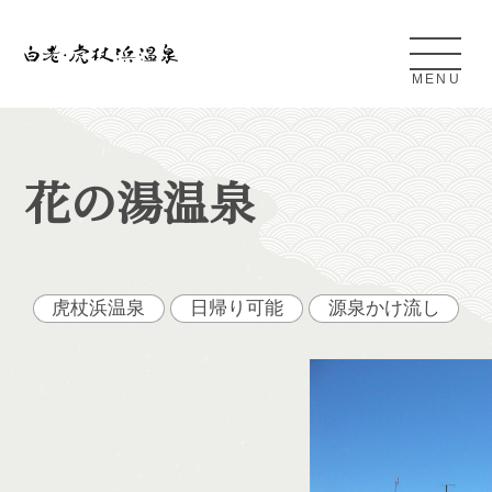
MENU
Shiraoi Kojohama Onsen
花の湯温泉
白老・虎杖浜温泉とは
アクセス
虎杖浜温泉
日帰り可能
源泉かけ流し
条件検索
日帰り温泉