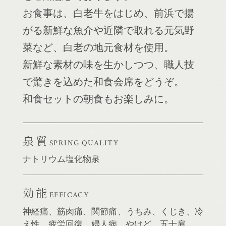
お食事は、白老牛をはじめ、前浜で揚
がる新鮮な魚介や近隣で取れる元気野
菜など、白老の地元食材を使用。
新鮮な素材の味を生かしつつ、職人技
で驚きを込めた和食会席をどうぞ。
和食セットの朝食もお楽しみに。
泉質
SPRING QUALITY
ナトリウム塩化物泉
効能
EFFICACY
神経痛、筋肉痛、関節痛、うちみ、くじき、冷
え性、疲労回復、婦人病、やけど、五十肩