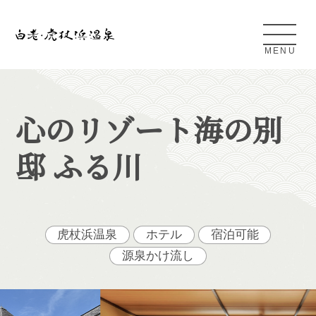
MENU
Shiraoi Kojohama Onsen
心のリゾート海の別
邸 ふる川
白老・虎杖浜温泉とは
アクセス
虎杖浜温泉
ホテル
宿泊可能
条件検索
源泉かけ流し
日帰り温泉